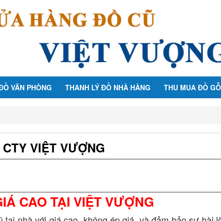
 ĐỒ VĂN PHÒNG
THANH LÝ ĐỒ NHÀ HÀNG
THU MUA ĐỒ GỖ
I CTY VIỆT VƯỢNG
IÁ CAO TẠI VIỆT VƯỢNG
 tại nhà với giá cao, không ép giá, và đảm bảo sự hài 