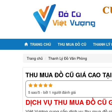
TRANG CHỦ
THU MUA ĐỒ CŨ
THANH LÝ
Trang chủ
Thanh Lý Đồ Văn Phòng
THU MUA ĐỒ CŨ GIÁ CAO TẠ
5
sao/
5
- bởi
1
người đánh giá
DỊCH VỤ THU MUA ĐỒ CŨ G
Việt Vượng cung cấp dịch vụ thu mua đồ cũ