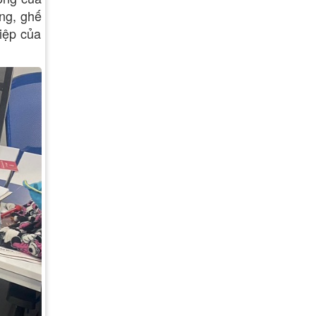
òng, ghế
iệp của