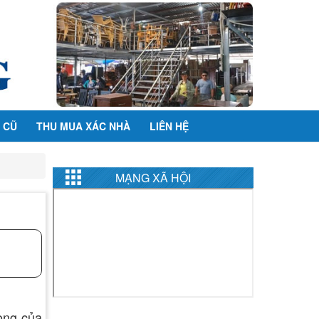
 CŨ
THU MUA XÁC NHÀ
LIÊN HỆ
MẠNG XÃ HỘI
lòng của