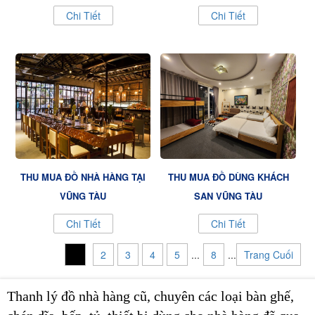
Chi Tiết
Chi Tiết
THU MUA ĐỒ NHÀ HÀNG TẠI
THU MUA ĐỒ DÙNG KHÁCH
VŨNG TÀU
SẠN VŨNG TÀU
Chi Tiết
Chi Tiết
1
2
3
4
5
...
8
...
Trang Cuối
Thanh lý đồ nhà hàng cũ, chuyên các loại bàn ghế,