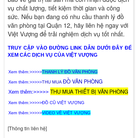
vụ chất lượng, tiết kiệm thời gian và công
sức. Nếu bạn đang có nhu cầu thanh lý đồ
văn phòng tại Quận 12, hãy liên hệ ngay với
Việt Vượng để trải nghiệm dịch vụ tốt nhất.
TRUY CẬP VÀO ĐƯỜNG LINK DẪN DƯỚI ĐÂY ĐỂ
XEM CÁC DỊCH VỤ CỦA VIỆT VƯỢNG
X
em thêm:>>>>>
THANH LÝ ĐỒ VĂN PHÒNG
Đ
Ồ V
ĂN PHÒNG
X
em thêm:>>>>>
THU MUA
THU MUA THIẾT BỊ VĂN PHÒNG
Xem thêm:>>>>>
X
em thêm:>>>>>
ĐỒ CŨ VIỆT VƯỢNG
X
em thêm:>>>>>
VIDEO VỀ VIỆT VƯỢNG
[Thông tin liên hệ]