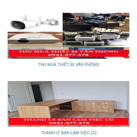
THU MUA THIẾT BỊ VĂN PHÒNG
THANH LÝ BÀN LÀM VIỆC CŨ