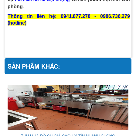
phòng.
Thông tin liên hệ:
0941.877.278 -
0986.736.279
(hotline)
SẢN PHẨM KHÁC:
THU MUA ĐỒ CŨ GIÁ CAO UY TÍN NHANH CHÓNG