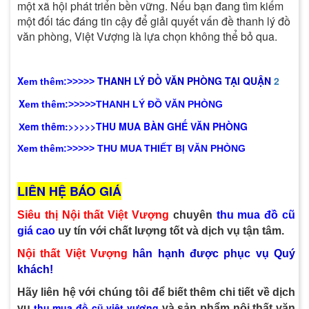
một xã hội phát triển bền vững. Nếu bạn đang tìm kiếm
một đối tác đáng tin cậy để giải quyết vấn đề thanh lý đồ
văn phòng, Việt Vượng là lựa chọn không thể bỏ qua.
X
T
HANH LÝ ĐỒ VĂN PHÒNG T
ẠI
QUẬN
2
em thêm:>>>>>
X
em thêm:>>>>>THANH LÝ ĐỒ VĂN PHÒNG
em thêm:>>>>>THU MUA BÀN GHẾ VĂN PHÒNG
X
Xem thêm:>>>>> THU MUA THIẾT BỊ VĂN PHÒNG
LIÊN HỆ BÁO GIÁ
Siêu thị Nội thất Việt Vượng
chuyên
thu mua
đồ cũ
giá cao
uy tín với chất lượng tốt và dịch vụ tận tâm.
Nội thất Việt Vượng
hân hạnh được phục vụ Quý
khách!
Hãy liên hệ với chúng tôi để biết thêm chi tiết về dịch
thu mua
đồ cũ việt vượng
vụ
và sản phẩm nội thất văn