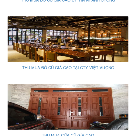
THU MUA ĐỒ CŨ GIÁ CAO TẠI CTY VIỆT VƯỢNG
THU MUA CỬA CŨ GÍA CAO