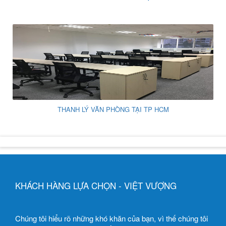
THANH LÝ VĂN PHÒNG TẠI TP HCM
KHÁCH HÀNG LỰA CHỌN - VIỆT VƯỢNG
Chúng tôi hiểu rõ những khó khăn của bạn, vì thế chúng tôi