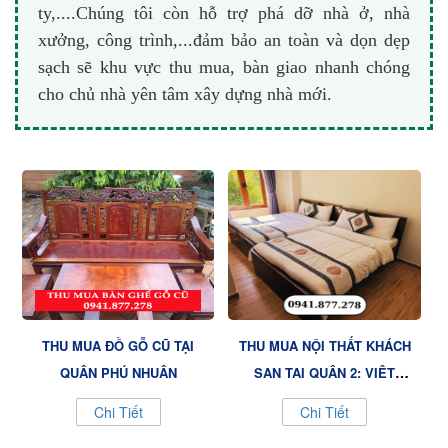
ty,....Chúng tôi còn hỗ trợ phá dỡ nhà ở, nhà
xưởng, công trình,...đảm bảo an toàn và dọn dẹp
sạch sẽ khu vực thu mua, bàn giao nhanh chóng
cho chủ nhà yên tâm xây dựng nhà mới.
THU MUA ĐỒ GỖ CŨ TẠI
THU MUA NỘI THẤT KHÁCH
QUẬN PHÚ NHUẬN
SẠN TẠI QUẬN 2: VIỆT
VƯỢNG CAM KẾT GIÁ TỐT
Chi Tiết
Chi Tiết