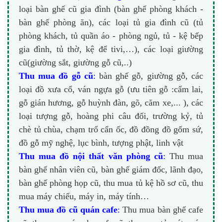
loại bàn ghế cũ gia đình (bàn ghế phòng khách -
bàn ghế phòng ăn), các loại tủ gia đình cũ (tủ
phòng khách, tủ quần áo - phòng ngủ, tủ - kệ bếp
gia đình, tủ thờ, kệ để tivi,…), các loại giường
cũ(giường sắt, giường gỗ cũ,..)
Thu mua đồ gỗ cũ
:
bàn ghế gỗ, giường gỗ, các
loại đồ xưa cổ, ván ngựa gỗ (ưu tiên gỗ :cẩm lai,
gỗ gián hương, gỗ huỳnh đàn, gõ, căm xe,... ), các
loại tượng gỗ, hoàng phi câu đối, trường kỷ, tủ
chè tủ chùa, chạm trổ cẩn ốc, đồ đồng đồ gốm sứ,
đồ gỗ mỹ nghệ, lục bình, tượng phật, linh vật
Thu mua đồ nội thất văn phòng cũ
:
Thu mua
bàn ghế nhân viên cũ, bàn ghế giám đốc, lãnh đạo,
bàn ghế phòng họp cũ, thu mua tủ kệ hồ sơ cũ, thu
mua máy chiếu, máy in, máy tính…
Thu mua đồ cũ quán cafe
:
Thu mua bàn ghế cafe