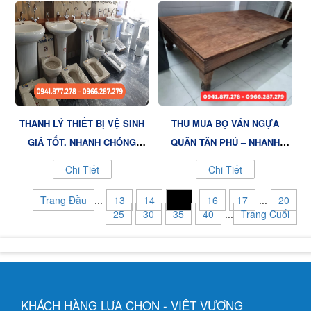
THANH LÝ THIẾT BỊ VỆ SINH
THU MUA BỘ VÁN NGỰA
GIÁ TỐT, NHANH CHÓNG
QUẬN TÂN PHÚ – NHANH
NHẤT HUYỆN HÓC MÔN? ĐẾN
CHÓNG, UY TÍN CÙNG NỘI
Chi Tiết
Chi Tiết
NGAY NỘI THẤT VIỆT VƯỢNG
THẤT VIỆT VƯỢNG!
Trang Đầu
...
13
14
15
16
17
...
20
25
30
35
40
...
Trang Cuối
KHÁCH HÀNG LỰA CHỌN - VIỆT VƯỢNG