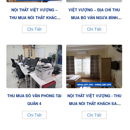
NỘI THẤT VIỆT VƯỢNG –
VIỆT VƯỢNG – ĐỊA CHỈ THU
THU MUA NỘI THẤT KHÁCH
MUA BỘ VÁN NGỰA BÌNH
SẠN Ở QUẬN 10 GIÁ TỐT,
CHÁNH GIÁ CAO, DỊCH VỤ
Chi Tiết
Chi Tiết
QUY TRÌNH MINH BẠCH
TẬN NƠI!
THU MUA ĐỒ VĂN PHÒNG TẠI
NỘI THẤT VIỆT VƯỢNG - THU
QUẬN 4
MUA NỘI THẤT KHÁCH SẠN
QUẬN 9 NHANH GỌN, GIÁ
Chi Tiết
Chi Tiết
CAO