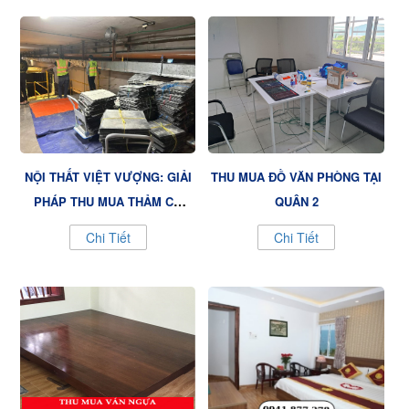
NỘI THẤT VIỆT VƯỢNG: GIẢI
THU MUA ĐỒ VĂN PHÒNG TẠI
PHÁP THU MUA THẢM CŨ
QUẬN 2
QUẬN 3 NHANH CHÓNG, UY
Chi Tiết
Chi Tiết
TÍN