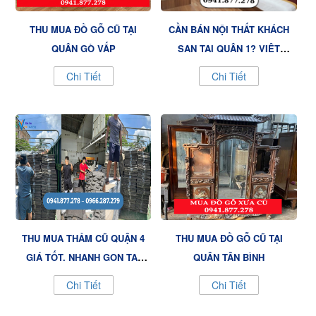
THU MUA ĐỒ GỖ CŨ TẠI
CẦN BÁN NỘI THẤT KHÁCH
QUẬN GÒ VẤP
SẠN TẠI QUẬN 1? VIỆT
VƯỢNG LÀ LỰA CHỌN
Chi Tiết
Chi Tiết
THU MUA THẢM CŨ QUẬN 4
THU MUA ĐỒ GỖ CŨ TẠI
GIÁ TỐT, NHANH GỌN TẠI
QUẬN TÂN BÌNH
NỘI THẤT VIỆT VƯỢNG
Chi Tiết
Chi Tiết