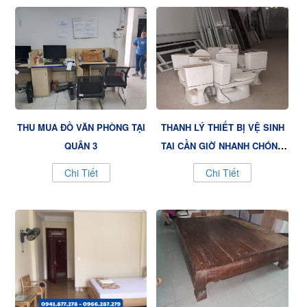
THU MUA ĐỒ VĂN PHÒNG TẠI
THANH LÝ THIẾT BỊ VỆ SINH
QUẬN 3
TẠI CẦN GIỜ NHANH CHÓNG
UY TÍN
Chi Tiết
Chi Tiết