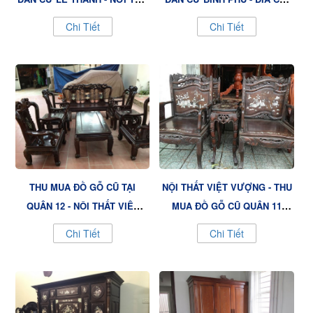
MUA ĐỒ GỖ CŨ UY TÍN TẠI
TIN CẬY THU MUA ĐỒ GỖ CŨ
Chi Tiết
Chi Tiết
KHU DÂN CƯ LÊ THÀNH
TẠI KHU DÂN CƯ BÌNH PHÚ
THU MUA ĐỒ GỖ CŨ TẠI
NỘI THẤT VIỆT VƯỢNG - THU
QUẬN 12 - NỘI THẤT VIỆT
MUA ĐỒ GỖ CŨ QUẬN 11
VƯỢNG UY TÍN, GIÁ CAO
NHANH CHÓNG, GIÁ TỐT
Chi Tiết
Chi Tiết