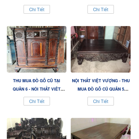
VƯỢNG GIÁ CAO, NHANH
QUẬN 7 UY TÍN, CHUYÊN
Chi Tiết
Chi Tiết
CHÓNG
NGHIỆP
THU MUA ĐỒ GỖ CŨ TẠI
NỘI THẤT VIỆT VƯỢNG - THU
QUẬN 6 - NỘI THẤT VIỆT
MUA ĐỒ GỖ CŨ QUẬN 5
VƯỢNG ĐẢM BẢO GIÁ CAO
NHANH GỌN, GIÁ TỐT
Chi Tiết
Chi Tiết