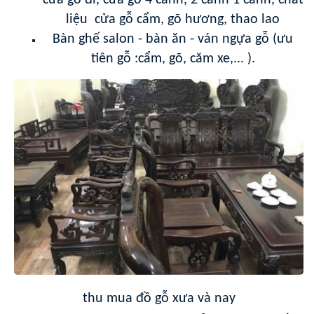
cửả gỗ đi, cửa gỗ 4 cánh, 2 cánh 1 cánh, chất
liệu cửa gỗ cẩm, gõ hương, thao lao
Bàn ghế salon - bàn ăn - ván ngựa gỗ (ưu
tiên gỗ :cẩm, gõ, căm xe,... ).
thu mua đồ gỗ xưa và nay