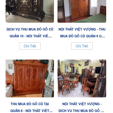
DỊCH VỤ THU MUA ĐỒ GỖ CŨ
NỘI THẤT VIỆT VƯỢNG - THU
QUẬN 10 - NỘI THẤT VIỆT
MUA ĐỒ GỖ CŨ QUẬN 9 UY
VƯỢNG GIÁ CAO, CHUYÊN
TÍN, GIÁ TỐT
Chi Tiết
Chi Tiết
NGHIỆP
THU MUA ĐỒ GỖ CŨ TẠI
NỘI THẤT VIỆT VƯỢNG -
QUẬN 8 - NỘI THẤT VIỆT
DỊCH VỤ THU MUA ĐỒ GỖ CŨ