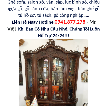
Ghế sofa, salon gỗ, ván, sập, lục bình gỗ, chiếu
ngựa gỗ, gỗ cánh cửa, bàn làm việc, bàn ghế gỗ,
tủ hồ sơ, tủ sách, gỗ công nghiệp,….
0941.877.278
- Mr.
Liên Hệ Ngay Hotline
:
Việt
Khi Bạn Có Nhu Cầu Nhé, Chúng Tôi Luôn
Hổ Trợ 24/24!!!