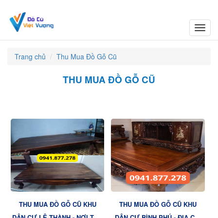
Toggl
navig
Trang chủ
Thu Mua Đồ Gỗ Cũ
THU MUA ĐỒ GỖ CŨ
THU MUA ĐỒ GỖ CŨ KHU
THU MUA ĐỒ GỖ CŨ KHU
DÂN CƯ LÊ THÀNH - NƠI THU
DÂN CƯ BÌNH PHÚ - ĐỊA CHỈ