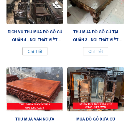
DỊCH VỤ THU MUA ĐỒ GỖ CŨ
THU MUA ĐỒ GỖ CŨ TẠI
QUẬN 4 - NỘI THẤT VIỆT
QUẬN 3 - NỘI THẤT VIỆT
VƯỢNG GIÁ CAO, UY TÍN
VƯỢNG CHUYÊN NGHIỆP,
Chi Tiết
Chi Tiết
GIÁ TỐT
THU MUA VÁN NGỰA
MUA ĐỒ GỖ XƯA CŨ