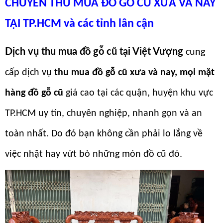
CHUYÊN THU MUA ĐỒ GỖ CŨ XƯA VÀ NAY
TẠI TP.HCM và các tỉnh lân cận
Dịch vụ thu mua đồ gỗ cũ tại
Việt Vượng
cung
cấp dịch vụ
thu mua đồ gỗ cũ xưa và nay, mọi mặt
hàng đồ gỗ cũ
giá cao tại các quận, huyện khu vực
TP.HCM uy tín, chuyên nghiệp, nhanh gọn và an
toàn nhất. Do đó bạn không cần phải lo lắng về
việc nhặt hay vứt bỏ những món đồ cũ đó.