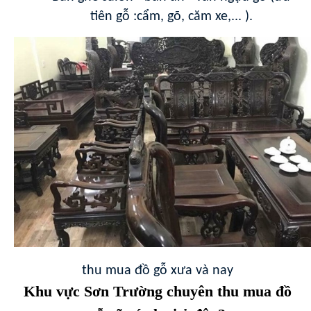
tiên gỗ :cẩm, gõ, căm xe,... ).
thu mua đồ gỗ xưa và nay
Khu vực Sơn Trường chuyên thu mua đồ