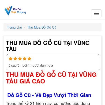
Toggl
navig
Trang chủ
Thu Mua Đồ Gỗ Cũ
THU MUA ĐỒ GỖ CŨ TẠI VŨNG
TÀU
5
sao/
5
- bởi
1
người đánh giá
THU MUA ĐỒ GỖ CŨ TẠI VŨNG
TÀU GIÁ CAO
Đồ Gỗ Cũ - Vẻ Đẹp Vượt Thời Gian
Trong thế kỷ 21 hiện nay, xu hướng tiêu dùng