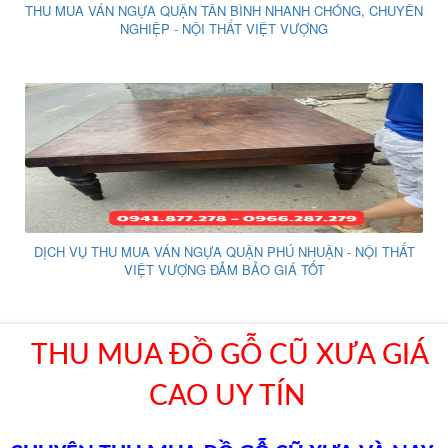
THU MUA VÁN NGỰA QUẬN TÂN BÌNH NHANH CHÓNG, CHUYÊN
NGHIỆP - NỘI THẤT VIỆT VƯỢNG
DỊCH VỤ THU MUA VÁN NGỰA QUẬN PHÚ NHUẬN - NỘI THẤT
VIỆT VƯỢNG ĐẢM BẢO GIÁ TỐT
THU MUA ĐỒ GỖ CŨ XƯA GIÁ
CAO UY TÍN