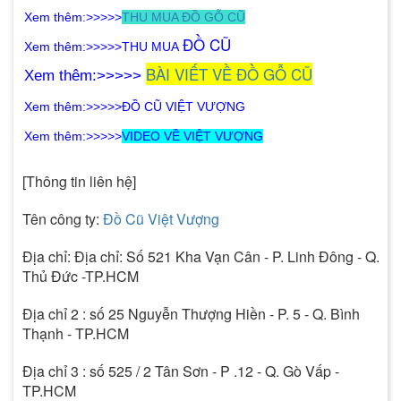
X
em thêm:>>>>>
THU MUA ĐỒ GỖ CŨ
Đ
Ồ CŨ
X
em thêm:>>>>>
THU MUA
B
ÀI VIẾT VỀ ĐỒ GỖ CŨ
Xem thêm:>>>>>
X
em thêm:>>>>>
ĐỒ CŨ VIỆT VƯỢNG
X
em thêm:>>>>>
VIDEO VỀ VIỆT VƯỢNG
[Thông tin liên hệ]
Tên công ty:
Đồ Cũ Việt Vượng
Địa chỉ: Địa chỉ: Số 521 Kha Vạn Cân - P. Linh Đông - Q.
Thủ Đức -TP.HCM
Địa chỉ 2 : số 25 Nguyễn Thượng Hiền - P. 5 - Q. Bình
Thạnh - TP.HCM
Địa chỉ 3 : số 525 / 2 Tân Sơn - P .12 - Q. Gò Vấp -
TP.HCM