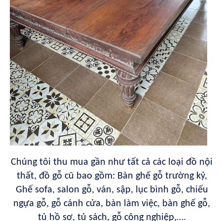
Chúng tôi thu mua gần như tất cả các loại đồ nội
thất, đồ gỗ cũ bao gồm: Bàn ghế gỗ trường kỷ,
Ghế sofa, salon gỗ, ván, sập, lục bình gỗ, chiếu
ngựa gỗ, gỗ cánh cửa, bàn làm việc, bàn ghế gỗ,
tủ hồ sơ, tủ sách, gỗ công nghiệp,….