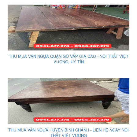
THU MUA VÁN NGỰA QUẬN GÒ VẤP GIÁ CAO - NỘI THẤT VIỆT
VƯỢNG, UY TÍN
THU MUA VÁN NGỰA HUYỆN BÌNH CHÁNH - LIÊN HỆ NGAY NỘI
THẤT VIỆT VƯỢNG