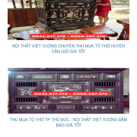
NỘI THẤT VIỆT VƯỢNG CHUYÊN THU MUA TỦ THỜ HUYỆN
CẦN GIỜ GIÁ TỐT
THU MUA TỦ THỜ TP THỦ ĐỨC - NỘI THẤT VIỆT VƯỢNG ĐẢM
BẢO GIÁ TỐT