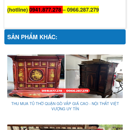
(hotline)
0941.877.278
– 0966.287.279
SẢN PHẨM KHÁC:
THU MUA TỦ THỜ QUẬN GÒ VẤP GIÁ CAO - NỘI THẤT VIỆT
VƯỢNG UY TÍN