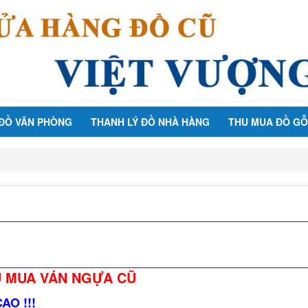
 ĐỒ VĂN PHÒNG
THANH LÝ ĐỒ NHÀ HÀNG
THU MUA ĐỒ GỖ
 MUA VÁN NGỰA CŨ
O !!!