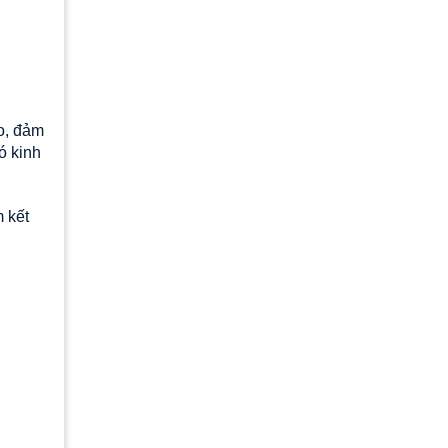
ao, đảm
ó kinh
m kết