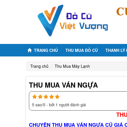
TRANG CHỦ
THU MUA ĐỒ CŨ
THANH LÝ
Trang chủ
Thu Mua Máy Lạnh
THU MUA VÁN NGỰA
5
sao/
5
- bởi
1
người đánh giá
THU
CHUYÊN THU MUA VÁN NGỰA CŨ GIÁ CA