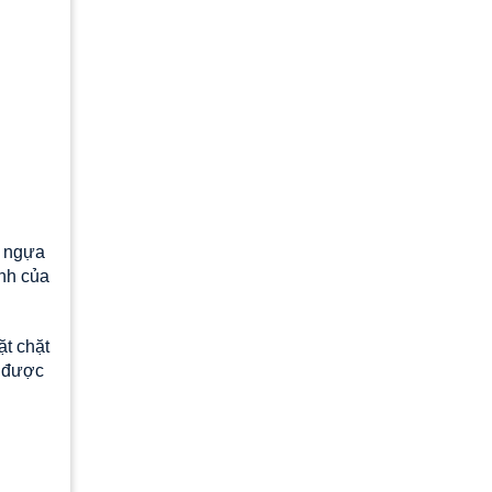
n ngựa
ênh của
ặt chặt
ữ được