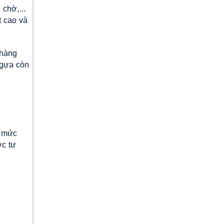
chờ,...
t cao và
 hàng
 ngựa còn
c mức
c tư