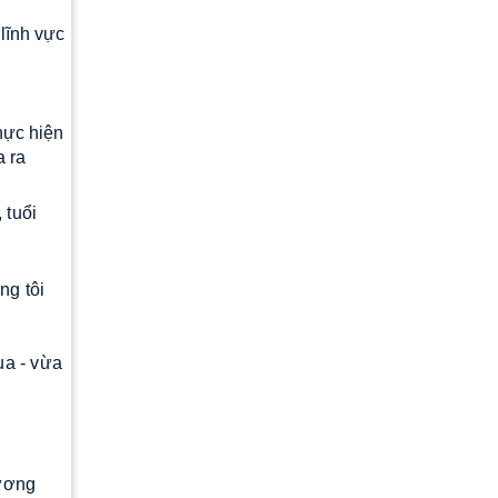
lĩnh vực
hực hiện
a ra
 tuổi
ng tôi
ua - vừa
hương