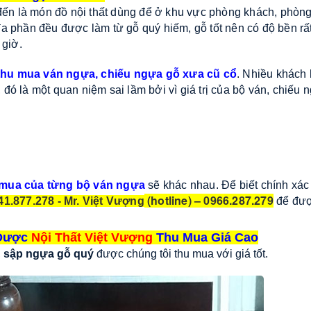
ến là món đồ nội thất dùng để ở khu vực phòng khách, phòng 
 phần đều được làm từ gỗ quý hiếm, gỗ tốt nên có độ bền rấ
 giờ.
thu mua ván ngựa, chiếu ngựa gỗ xưa cũ cổ
. Nhiều khách
 đó là một quan niệm sai lầm bởi vì giá trị của bộ ván, chiếu
 mua của từng bộ ván ngựa
sẽ khác nhau. Để biết chính xá
(hotline) – 0966.287.279
41.877.278 - Mr. Việt Vượng
để đượ
 Được
Nội Thất Việt Vượng
Thu Mua Giá Cao
,
sập ngựa gỗ quý
được chúng tôi thu mua với giá tốt.