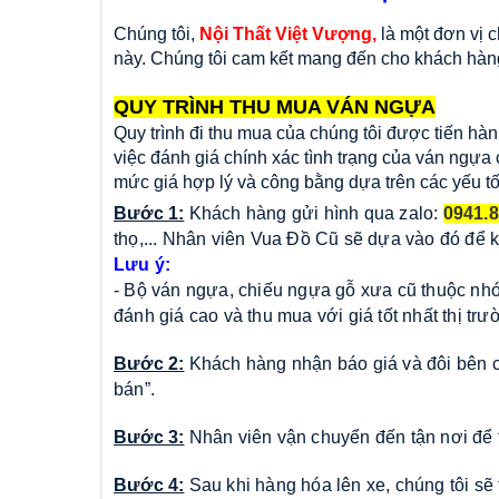
Chúng tôi,
Nội Thất Việt Vượng,
là một đơn vị 
này. Chúng tôi cam kết mang đến cho khách hàng 
QUY TRÌNH THU MUA VÁN NGỰA
Quy trình đi thu mua của chúng tôi được tiến hà
việc đánh giá chính xác tình trạng của ván ngựa
mức giá hợp lý và công bằng dựa trên các yếu tố
Bước 1:
Khách hàng gửi hình qua zalo:
0941.8
thọ,... Nhân viên Vua Đồ Cũ sẽ dựa vào đó để 
Lưu ý:
- Bộ ván ngựa, chiếu ngựa gỗ xưa cũ thuộc nhóm
đánh giá cao và thu mua với giá tốt nhất thị trư
Bước 2:
Khách hàng nhận báo giá và đôi bên c
bán”.
Bước 3:
Nhân viên vận chuyển đến tận nơi để 
Bước 4:
Sau khi hàng hóa lên xe, chúng tôi s