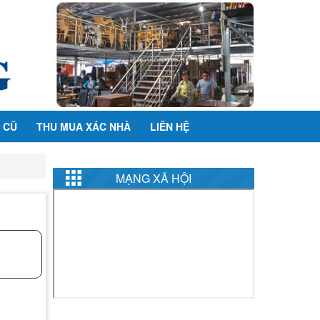
 CŨ
THU MUA XÁC NHÀ
LIÊN HỆ
MẠNG XÃ HỘI