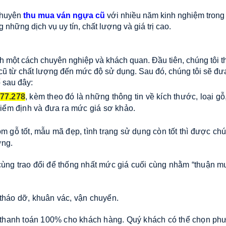
chuyên
thu mua ván ngựa cũ
với nhiều năm kinh nghiệm trong 
những dịch vụ uy tín, chất lượng và giá trị cao.
nh một cách chuyên nghiệp và khách quan. Đầu tiên, chúng tôi t
 cũ từ chất lượng đến mức độ sử dụng. Sau đó, chúng tôi sẽ đư
 sau đây:
77.278
, kèm theo đó là những thông tin về kích thước, loại gỗ,
kiểm định và đưa ra mức giá sơ khảo.
 gỗ tốt, mẫu mã đẹp, tình trạng sử dụng còn tốt thì được chú
ờng.
ùng trao đổi để thống nhất mức giá cuối cùng nhằm “thuận m
tháo dỡ, khuân vác, vận chuyển.
ẽ thanh toán 100% cho khách hàng. Quý khách có thể chọn p