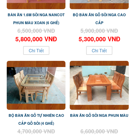
BÀN ĂN 1.6M SỒI NGA NANCOT
BỘ BÀN ĂN GỖ SỒI NGA CAO
PHUN MÀU XOAN (6 GHẾ)
CẤP
6,500,000 VNĐ
5,900,000 VNĐ
5,800,000 VNĐ
5,300,000 VNĐ
Chi Tiết
Chi Tiết
BỘ BÀN ĂN GỖ TỰ NHIÊN CAO
BÀN ĂN GỖ SỒI NGA PHUN MÀU
CẤP GỖ SỒI (4 GHẾ)
4,700,000 VNĐ
6,600,000 VNĐ