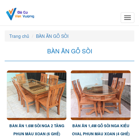
Toggl
navig
Trang chủ
BÀN ĂN GỖ SỒI
BÀN ĂN GỖ SỒI
BÀN ĂN 1.6M SỒI NGA 2 TẦNG
BÀN ĂN 1,4M GỖ SỒI NGA KIỂU
PHUN MÀU XOAN (6 GHẾ)
OVAL PHUN MÀU XOAN (4 GHẾ)