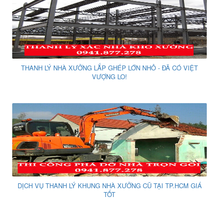
THANH LÝ NHÀ XƯỞNG LẮP GHÉP LỚN NHỎ - ĐÃ CÓ VIỆT
VƯỢNG LO!
DỊCH VỤ THANH LÝ KHUNG NHÀ XƯỞNG CŨ TẠI TP.HCM GIÁ
TỐT