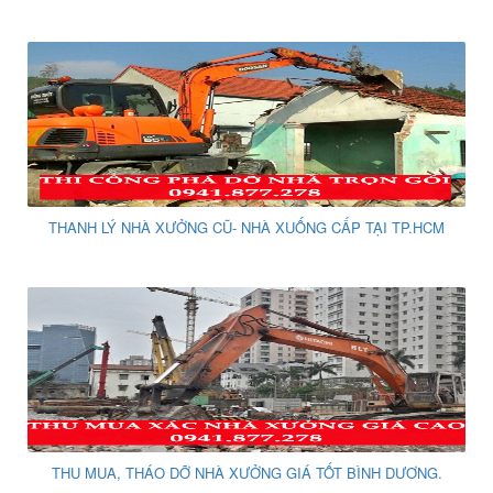
THANH LÝ NHÀ XƯỞNG CŨ- NHÀ XUỐNG CẤP TẠI TP.HCM
THU MUA, THÁO DỠ NHÀ XƯỞNG GIÁ TỐT BÌNH DƯƠNG.