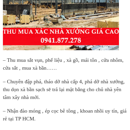
– Thu mua sắt vụn, phế liệu , xà gồ, mái tôn , cửa nhôm,
cửa sắt , mua xà bần……
– Chuyên đập phá, tháo dỡ nhà cấp 4, phá dỡ nhà xưởng,
thu dọn xà bần sạch sẽ trả lại mặt bằng cho chủ nhà yên
tâm xây nhà mới.
– Nhận đào móng , ép cọc bê tông , khoan nhồi uy tín, giá
rẻ tại TP HCM.