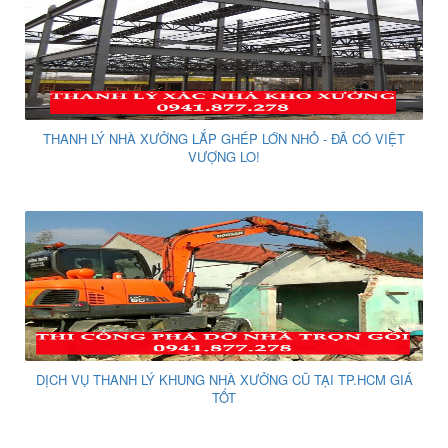
THANH LÝ NHÀ XƯỞNG LẮP GHÉP LỚN NHỎ - ĐÃ CÓ VIỆT
VƯỢNG LO!
DỊCH VỤ THANH LÝ KHUNG NHÀ XƯỞNG CŨ TẠI TP.HCM GIÁ
TỐT