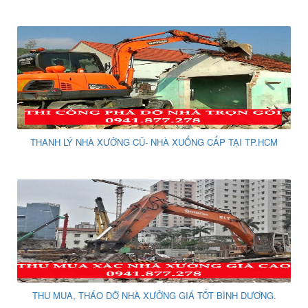
THANH LÝ NHÀ XƯỞNG CŨ- NHÀ XUỐNG CẤP TẠI TP.HCM
THU MUA, THÁO DỠ NHÀ XƯỞNG GIÁ TỐT BÌNH DƯƠNG.