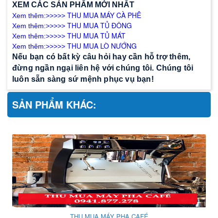
XEM CÁC SẢN PHẨM MỚI NHẤT
THU MUA MÁY CÀ PHÊ
Xem thêm:>>>>>
THU MUA TỦ ĐÔNG
Xem thêm:>>>>>
THU MUA TỦ MÁT
Xem thêm:>>>>>
THU MUA LÒ NƯỚNG
Xem thêm:>>>>>
Nếu bạn có bất kỳ câu hỏi hay cần hỗ trợ thêm,
đừng ngần ngại liên hệ với chúng tôi. Chúng tôi
luôn sẵn sàng sứ mệnh phục vụ bạn!
SẢN PHẨM KHÁC:
THU MUA MÁY PHA CAFÉ